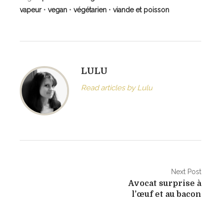
vapeur
•
vegan
•
végétarien
•
viande et poisson
LULU
Read articles by Lulu
N
Next Post
Avocat surprise à
a
l’œuf et au bacon
v