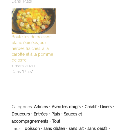
Dans "Plats"
t
e
d
t
b
a
e
o
n
r
o
s
(
k
u
o
(
n
u
o
e
v
u
n
r
v
o
e
r
u
Boulettes de poisson
d
e
v
a
d
e
blanc épicées, aux
n
a
l
s
n
l
herbes fraîches, à la
u
s
e
carotte et à la pomme
n
u
f
e
n
e
de terre.
n
e
n
o
n
ê
1 mars 2020
u
o
t
Dans "Plats"
v
u
r
e
v
e
l
e
)
l
l
e
l
f
e
e
f
n
e
ê
n
t
ê
Categories:
Articles
•
Avec les doigts
•
Créatif
•
Divers
•
r
t
e
r
Douceurs
•
Entrées
•
Plats
•
Sauces et
)
e
)
accompagnements
•
Tout
Tags: :
poisson
•
sans gluten
•
sans lait
•
sans oeufs
•