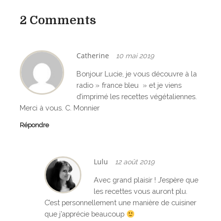
i
2 Comments
g
a
t
Catherine
10 mai 2019
i
Bonjour Lucie, je vous découvre à la
radio » france bleu » et je viens
o
d’imprimé les recettes végétaliennes.
Merci à vous. C. Monnier
n
Répondre
d
e
Lulu
l
12 août 2019
’
Avec grand plaisir ! J’espère que
les recettes vous auront plu.
a
C’est personnellement une manière de cuisiner
que j’apprécie beaucoup
r