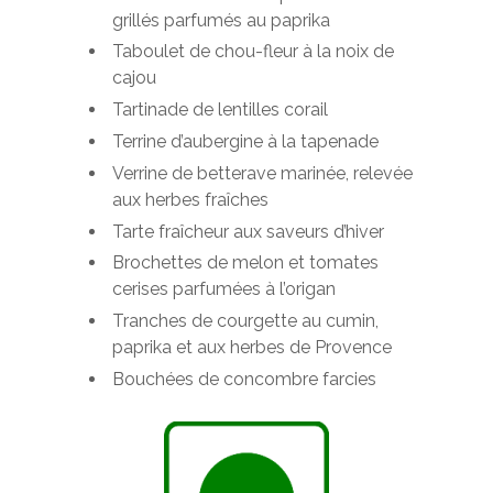
e
grillés parfumés au paprika
t
Taboulet de chou-fleur à la noix de
r
cajou
a
Tartinade de lentilles corail
i
Terrine d’aubergine à la tapenade
t
Verrine de betterave marinée, relevée
e
aux herbes fraîches
s
Tarte fraîcheur aux saveurs d’hiver
Brochettes de melon et tomates
cerises parfumées à l’origan
Tranches de courgette au cumin,
paprika et aux herbes de Provence
Bouchées de concombre farcies