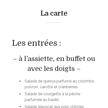
s
c
i
e
à
i
n
e
La carte
d
l
a
t
o
e
i
l
m
r
e
i
e
s
Les entrées :
c
s
s
i
,
t
l
s
a
– à l’assiette, en buffet ou
e
t
g
avec les doigts –
a
e
g
s
e
Salade de quinoa parfumé au colombo,
s
poivron, carotte et cranberries
e
Salade de courgette à la pêche
t
parfumée au basilic
r
Salade d’avocat aux pois-chiches