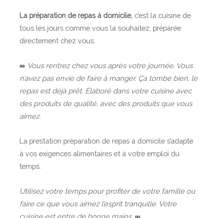
s
c
i
e
La préparation de repas à domicile,
c’est la cuisine de
à
i
n
e
tous les jours comme vous la souhaitez, préparée
d
l
a
t
directement chez vous.
o
e
i
l
m
r
e
∞
Vous rentrez chez vous après votre journée. Vous
i
e
s
n’avez pas envie de faire à manger. Ça tombe bien, le
c
s
s
repas est déjà prêt. Élaboré dans votre cuisine avec
i
,
t
des produits de qualité, avec des produits que vous
l
s
a
aimez.
e
t
g
a
e
La prestation préparation de repas à domicile s’adapte
g
s
à vos exigences alimentaires et à votre emploi du
e
temps.
s
e
Utilisez votre temps pour profiter de votre famille ou
t
faire ce que vous aimez l’esprit tranquille. Votre
r
cuisine est entre de bonne mains.
∞