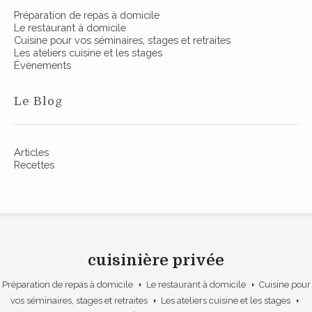
e
Préparation de repas à domicile
Le restaurant à domicile
t
Cuisine pour vos séminaires, stages et retraites
r
Les ateliers cuisine et les stages
Évènements
a
i
Le Blog
t
e
s
Articles
Recettes
cuisinière privée
Préparation de repas à domicile
Le restaurant à domicile
Cuisine pour
vos séminaires, stages et retraites
Les ateliers cuisine et les stages