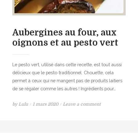
é
o
e
i
à
s
l
Aubergines au four, aux
s
a
o
m
oignons et au pesto vert
n
u
b
s
l
c
Le pesto vert, utilisé dans cette recette, est tout aussi
a
a
délicieux que le pesto traditionnel. Chouette, cela
n
d
permet à ceux qui ne mangent pas de produits laitiers
c
e
de se régaler comme les autres ! Ingrédients pour…
é
p
P
o
by
Lulu
1 mars 2020
Leave a comment
i
o
n
c
s
A
é
t
u
e
e
b