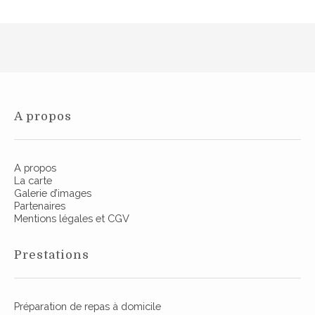
o
u
c
i
s
r
o
s
t
S
n
i
e
a
n
d
v
s
o
o
s
n
u
A propos
e
r
c
e
s
r
A propos
La carte
Galerie d’images
Partenaires
Mentions légales et CGV
Prestations
Préparation de repas à domicile