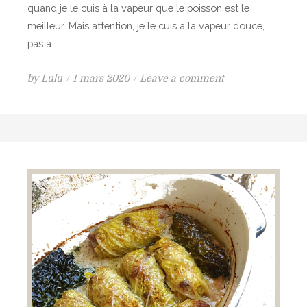
s
quand je le cuis à la vapeur que le poisson est le
i
,
meilleur. Mais attention, je le cuis à la vapeur douce,
g
à
pas à…
n
l
o
a
P
o
by
Lulu
1 mars 2020
Leave a comment
n
c
o
n
s
a
s
R
e
r
t
o
t
o
e
u
a
t
d
l
u
t
o
é
p
e
n
s
e
e
d
s
t
e
t
à
p
o
l
o
v
a
i
e
p
s
r