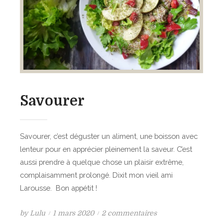
r
i
p
s
r
à
i
l
s
a
e
v
à
i
l
a
Savourer
’
n
œ
d
u
e
Savourer, c’est déguster un aliment, une boisson avec
f
e
lenteur pour en apprécier pleinement la saveur. C’est
e
t
aussi prendre à quelque chose un plaisir extrême,
t
a
complaisamment prolongé. Dixit mon vieil ami
a
u
Larousse. Bon appétit !
u
x
b
r
P
s
by
Lulu
1 mars 2020
2 commentaires
a
a