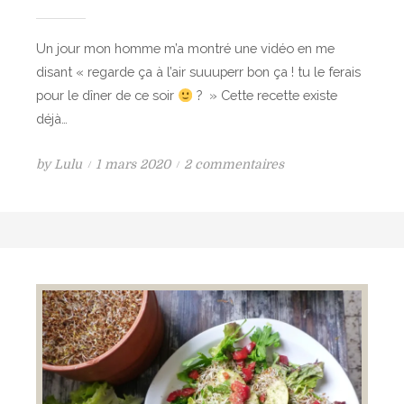
s
o
é
t
Un jour mon homme m’a montré une vidéo en me
r
e
disant « regarde ça à l’air suuuperr bon ça ! tu le ferais
ô
e
pour le dîner de ce soir
? » Cette recette existe
t
t
déjà…
i
a
s
u
P
s
by
Lulu
1 mars 2020
2 commentaires
a
c
o
u
u
i
s
r
f
t
t
A
o
r
e
v
u
o
d
o
r
n
o
c
,
n
a
f
t
a
s
r
u
c