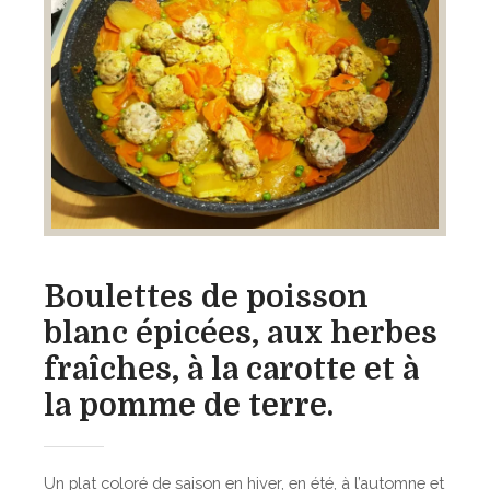
n
d
e
c
é
l
e
r
i
r
a
v
Boulettes de poisson
e
blanc épicées, aux herbes
à
l
fraîches, à la carotte et à
a
la pomme de terre.
p
o
m
Un plat coloré de saison en hiver, en été, à l’automne et