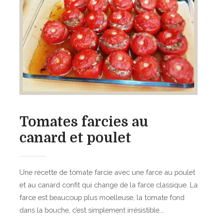
v
c
e
e
s
g
r
a
t
i
n
é
Tomates farcies au
e
s
canard et poulet
a
u
m
Une recette de tomate farcie avec une farce au poulet
i
et au canard confit qui change de la farce classique. La
s
farce est beaucoup plus moelleuse, la tomate fond
o
dans la bouche, c’est simplement irrésistible.…