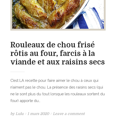
o
s
t
m
o
m
n
e
c
d
u
e
i
t
t
Rouleaux de chou frisé
e
s
rôtis au four, farcis à la
r
à
r
viande et aux raisins secs
l
e
a
.
v
C’est LA recette pour faire aimer le chou à ceux qui
a
n’aiment pas le chou. La présence des raisins secs (qui
p
ne le sont plus du tout lorsque les rouleaux sortent du
e
four) apporte du…
u
r
P
o
by
Lulu
1 mars 2020
Leave a comment
d