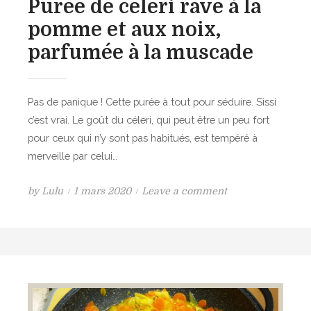
Purée de céleri rave à la
u
pomme et aux noix,
c
a
parfumée à la muscade
n
a
r
Pas de panique ! Cette purée à tout pour séduire. Sissi
d
c’est vrai. Le goût du céleri, qui peut être un peu fort
e
pour ceux qui n’y sont pas habitués, est tempéré à
t
merveille par celui…
p
o
P
o
by
Lulu
1 mars 2020
Leave a comment
u
o
n
l
s
P
e
t
u
t
e
r
d
é
o
e