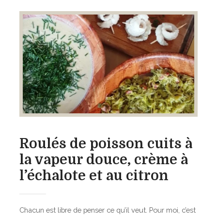
s
d
e
,
o
r
a
n
g
u
i
x
n
h
e
e
s
r
a
b
u
e
f
s
o
f
u
Roulés de poisson cuits à
r
r
la vapeur douce, crème à
a
,
î
l’échalote et au citron
a
c
u
h
x
e
Chacun est libre de penser ce qu’il veut. Pour moi, c’est
o