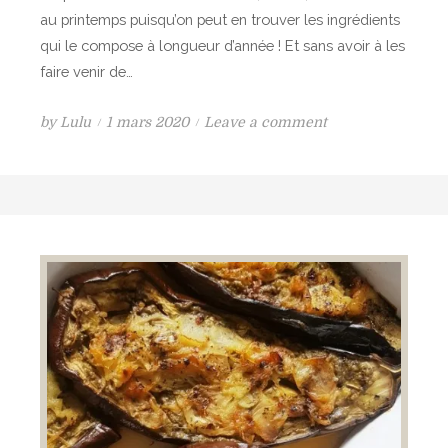
m
au printemps puisqu’on peut en trouver les ingrédients
e
qui le compose à longueur d’année ! Et sans avoir à les
e
faire venir de…
t
a
P
o
by
Lulu
1 mars 2020
Leave a comment
u
o
n
x
s
B
n
t
o
o
e
u
i
d
l
x
o
e
,
n
t
p
t
a
e
r
s
f
d
u
e
m
p