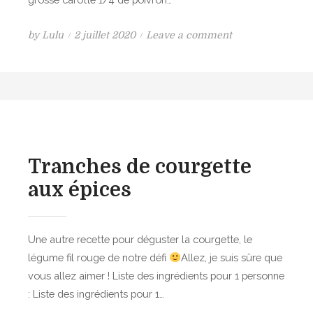
à
e
l
l
P
o
by
Lulu
2 juillet 2020
Leave a comment
a
e
o
n
t
t
s
S
o
c
t
a
m
u
e
l
a
r
d
a
t
c
o
d
e
u
n
e
,
Tranches de courgette
m
m
a
a
aux épices
u
u
l
b
t
a
Une autre recette pour déguster la courgette, le
i
s
légume fil rouge de notre défi
Allez, je suis sûre que
c
i
vous allez aimer ! Liste des ingrédients pour 1 personne
o
l
: Liste des ingrédients pour 1…
l
i