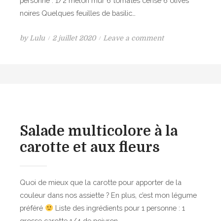
personne : 1/2 melon mûr 6 tomates cerise 6 olives
i
m
noires Quelques feuilles de basilic…
t
p
r
l
P
o
by
Lulu
2 juillet 2020
Leave a comment
o
e
o
n
n
à
s
S
,
l
t
a
g
’
e
l
i
a
d
a
n
v
o
d
g
o
n
e
e
Salade multicolore à la
c
d
m
carotte et aux fleurs
a
e
b
t
m
r
e
e
Quoi de mieux que la carotte pour apporter de la
l
,
couleur dans nos assiette ? En plus, c’est mon légume
o
m
préféré
Liste des ingrédients pour 1 personne : 1
n
i
grosse carotte 1/4 de poivron…