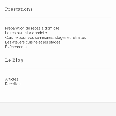
s
n
r
Prestations
d
ô
e
t
i
Préparation de repas à domicile
s
Le restaurant à domicile
s
Cuisine pour vos séminaires, stages et retraites
a
a
Les ateliers cuisine et les stages
Évènements
u
r
f
t
o
Le Blog
u
i
r
c
Articles
,
Recettes
l
à
l
e
a
s
r
o