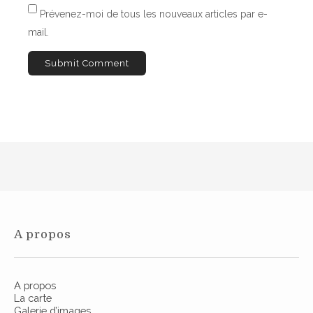
Prévenez-moi de tous les nouveaux articles par e-
c
mail.
l
e
A propos
A propos
La carte
Galerie d’images