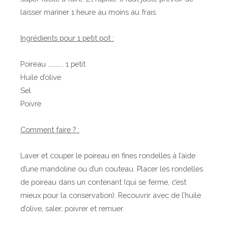
e
laisser mariner 1 heure au moins au frais.
d
r
t
o
e
r
Ingrédients pour 1 petit pot :
n
a
a
u
i
x
Poireau …………. 1 petit
t
m
Huile d’olive
e
a
Sel
s
r
Poivre
i
n
Comment faire ? :
é
s
Laver et couper le poireau en fines rondelles à l’aide
à
d’une mandoline ou d’un couteau. Placer les rondelles
l
de poireau dans un contenant (qui se ferme, c’est
’
mieux pour la conservation). Recouvrir avec de l’huile
h
d’olive, saler, poivrer et remuer.
u