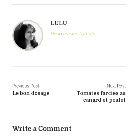
LULU
Read articles by Lulu
N
Previous Post
Next Post
Le bon dosage
Tomates farcies au
a
canard et poulet
v
i
Write a Comment
g