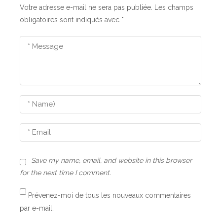
a
Votre adresse e-mail ne sera pas publiée.
Les champs
obligatoires sont indiqués avec
*
t
i
o
n
d
e
l
’
Save my name, email, and website in this browser
a
for the next time I comment.
r
Prévenez-moi de tous les nouveaux commentaires
t
par e-mail.
i