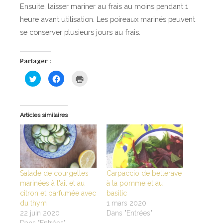
i
Ensuite, laisser mariner au frais au moins pendant 1
l
heure avant utilisation. Les poireaux marinés peuvent
e
se conserver plusieurs jours au frais.
d
’
Partager :
o
l
C
C
C
l
l
l
i
i
i
i
q
q
q
v
u
u
u
e
e
e
z
z
r
e
Articles similaires
p
p
p
o
o
o
,
u
u
u
r
r
r
s
p
p
i
a
a
m
e
r
r
p
t
t
r
l
a
a
i
g
g
m
Salade de courgettes
Carpaccio de betterave
e
e
e
e
marinées à l'ail et au
à la pomme et au
r
r
r
t
s
s
(
citron et parfumée avec
basilic
u
u
o
p
r
r
u
du thym
1 mars 2020
T
F
v
o
22 juin 2020
Dans "Entrées"
w
a
r
i
c
e
Dans "Entrées"