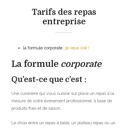
s
c
i
e
Tarifs des repas
à
i
n
e
entreprise
d
l
a
t
o
e
i
l
m
r
e
i
e
s
la formule corporate :
je veux voir !
c
s
s
i
,
t
La formule
corporate
l
s
a
e
t
g
Qu’est-ce que c’est :
a
e
g
s
Une cuisinière qui vous cuisine sur place un repas à la
e
mesure de votre évènement professionnel, à base de
s
produits frais et de saison.
e
t
Le choix entre un repas à table, un plateau repas ou un
r