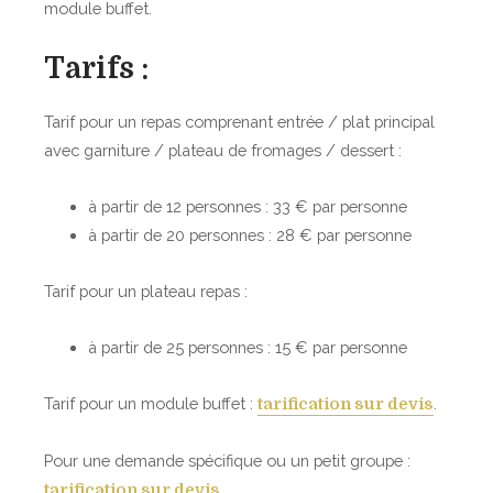
module buffet.
e
t
Tarifs :
r
a
Tarif pour un repas comprenant entrée / plat principal
i
avec garniture / plateau de fromages / dessert :
t
e
à partir de 12 personnes : 33 € par personne
s
à partir de 20 personnes : 28 € par personne
Tarif pour un plateau repas :
à partir de 25 personnes : 15 € par personne
Tarif pour un module buffet :
.
tarification sur devis
Pour une demande spécifique ou un petit groupe :
.
tarification sur devis